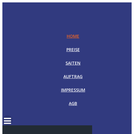
Zum
Inhalt
springen
HOME
PREISE
SAITEN
AUFTRAG
IMPRESSUM
AGB