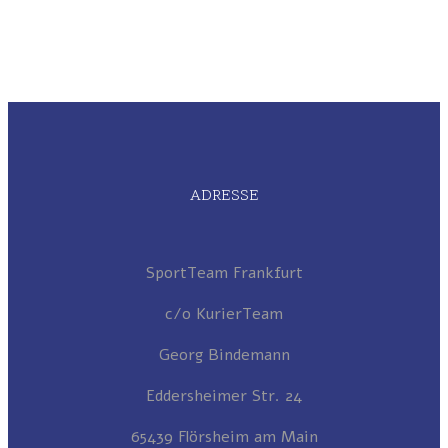
ADRESSE
SportTeam Frankfurt
c/o KurierTeam
Georg Bindemann
Eddersheimer Str. 24
65439 Flörsheim am Main